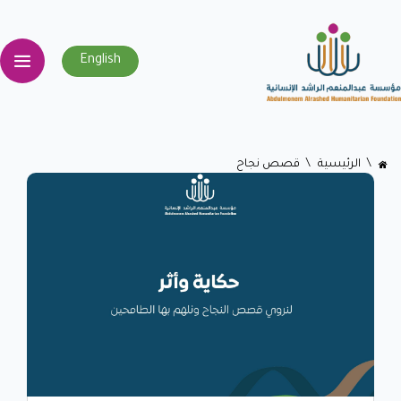
English
اﻟﺮﺋﻴﺴﻴﺔ
قصص نجاح