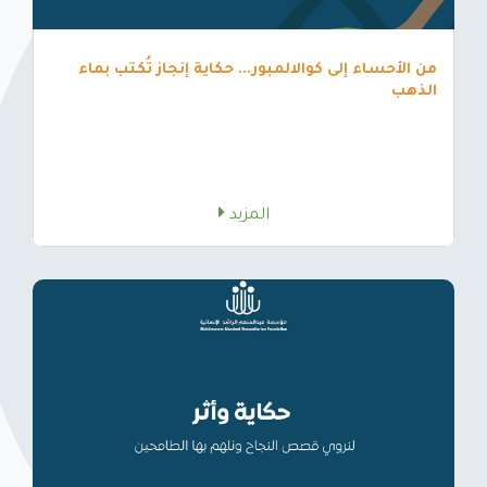
من الأحساء إلى كوالالمبور... حكاية إنجاز تُكتب بماء
الذهب
المزيد