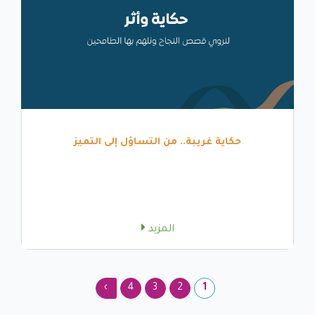
حكاية غريبة.. من التساؤل إلى التميز
المزيد
›
4
3
2
1