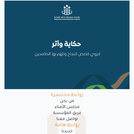
روابط مختصرة
ﻣﻦ ﻧﺤﻦ
مجلس الأمناء
فريق المؤسسة
تواصل معنا
روابط هامة
جديدنا