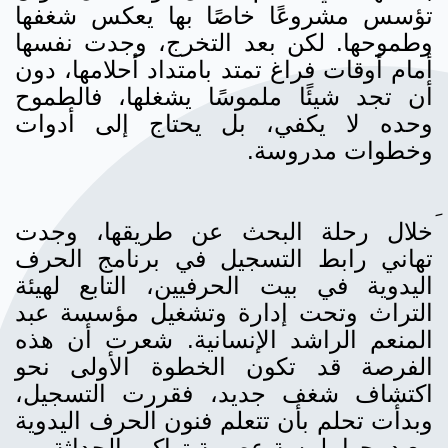
تؤسس مشروعًا خاصًا بها يعكس شغفها
وطموحها. لكن بعد التخرج، وجدت نفسها
أمام أوقات فراغ تمتد بامتداد أحلامها، دون
أن تجد شيئًا ملموسًا يشغلها، فالطموح
وحده لا يكفي، بل يحتاج إلى أدوات
وخطوات مدروسة.
خلال رحلة البحث عن طريقها، وجدت
تهاني رابط التسجيل في برنامج الحرف
اليدوية في بيت الحرفيين، التابع لهيئة
التراث وتحت إدارة وتشغيل مؤسسة عبد
المنعم الراشد الإنسانية. شعرت أن هذه
الفرصة قد تكون الخطوة الأولى نحو
اكتشاف شغف جديد، فقررت التسجيل،
وبدأت تحلم بأن تتعلم فنون الحرف اليدوية
مع دمجها بلمسة عصرية تواكب الحداثة.