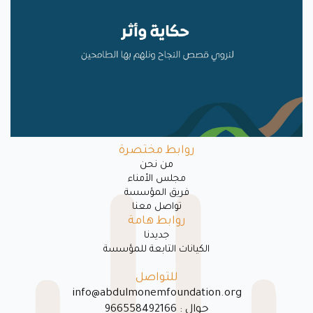
روابط مختصرة
ﻣﻦ ﻧﺤﻦ
مجلس الأمناء
فريق المؤسسة
تواصل معنا
روابط هامة
جديدنا
الكيانات التابعة للمؤسسة
للتواصل
info@abdulmonemfoundation.org
جوال : 966558492166