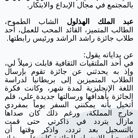
بالمجتمع في مجال الإبداع والابتكار.
عبد الملك الهذلول
الشاب الطموح،
الطالب المتميز، القائد المحب للعمل، أحد
طلاب جائزة راشد الراشد ورئيس رابطتها.
عن بداياته يقول:
في أحد الملتقيات الثقافية قابلت زميلاً لي،
وإذ به يحدثني عن جائزة تقوم بإرسال
الطلاب المتميزين إلى بريطانيا لدراسة
اللغة الإنجليزية لمدة شهر، وكانت فكرة
الجائزة بأهدافها ورسالتها جديدة علي، فلم
أتخيل بأنه يمكنني السفر يوماً بمفردي
خارج المملكة، ورغم ذلك كان صداها
مازال يتردد في ذاكرتي حتى قمت
بالتسجيل بعد تردد، واذكر وقتها أن
التسجيل للانضمام للجائزة كان على وشك