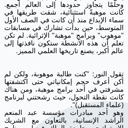
وحلمًا يتجاوز حدودها إلى العالم أجمع.
كانت موهبةً استثنائية، شقت طريقها في
سماء الإبداع منذ أن كانت في الصف الأول
المتوسط، حين بدأت تشارك في مسابقات
"موهوب" وبرامج "موهبة" الإثرائية. لم تكن
تعلم أن هذه الأنشطة ستكون نافذتها إلى
عالم أكبر، يصنع تاريخها العلمي المميز.
تقول النور: "كنت طالبة موهوبة، ولكن لم
أكن أعرف حجم إمكانياتي حتى اكتشفتها
مشرفتي في أحد برامج موهبة، ومن هناك
كانت نقطة التحول، حيث رشحتني لبرنامج
(علماء المستقبل)".
وهو أحد مبادرات مؤسسة عبد المنعم
الراشد الإنسانية، بالتعاون مع الشريك
الاستراتيجي جامعة الملك فيصل. برنامج