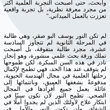
وأبحث، حتى أصبحت التجربة العلمية أكثر
من مجرد معرفة نظرية، بل تجربة واقعية
تعززت بالعمل الميداني."
لم تكن النور يوسف البو صقر، وهي طالبة
في المرحلة الثانوية لم تتجاوز السادسة
عشرة، مجرد طالبة متفوقة، بل أصبحت
تملك ورقة بحث علمي منشورة، وهو إنجاز
نادر في هذه السن المبكرة. لكن طموحها
لم يتوقف عند هذا الحد، فهي تطمح لإكمال
رحلتها العلمية في مجال الهندسة الحيوية،
مدفوعةً بشغفها العميق، وبانتمائها إلى
عائلة يعمل جميع أفرادها في المجال
الصحي. تطمح النور لأن تكون سببًا في
ابتكار علاج لأولئك الذين لم يجدوا أملًا في
الشفاء، وأن تكون النور والأمل في