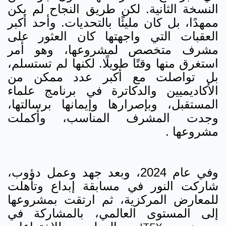
النسخة الثانية. لكن طريق النجاح لم يكن
ممهدًا، بل كان مليئًا بالتحديات. وأحد أكبر
العقبات التي واجهتها كان العثور على
مشرف متخصص لمشروعها، وهو أمر
استغرق منها وقتًا طويلًا. لكنها لم تستسلم،
بل تواصلت مع أكبر عدد ممكن من
الأكاديميين والدكاترة في برنامج علماء
المستقبل، وبإصرارها وإيمانها برسالتها،
وجدت المشرف المناسب، وأكملت
مشروعها .
وفي عام 2024، وبعد جهد وعمل دؤوب،
شاركت النور في مسابقة إبداع وتأهلت
للمعارض المركزية، ثم ارتقت بمشروعها
إلى المستوى العالمي، بالمشاركة في