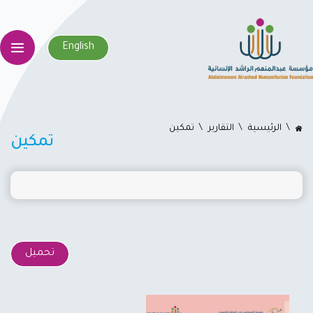
English
اﻟﺮﺋﻴﺴﻴﺔ
التقارير
تمكين
تمكين
تحميل