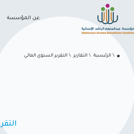
عن المؤسسة
اﻟﺮﺋﻴﺴﻴﺔ
التقارير
التقرير السنوي المالي
التقر