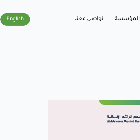
 المؤسسة
ﺗﻮاﺻﻞ ﻣﻌﻨﺎ
English