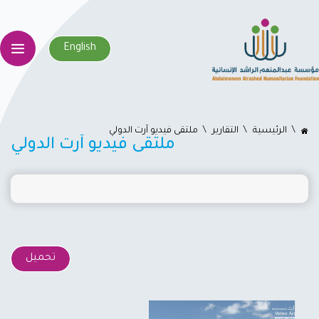
English
اﻟﺮﺋﻴﺴﻴﺔ
التقارير
ملتقى فيديو آرت الدولي
ملتقى فيديو آرت الدولي
تحميل