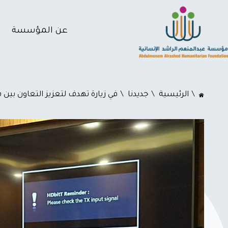
عن المؤسسة
اﻟﺮﺋﻴﺴﻴﺔ
جديدنا
في زيارة تهدف لتعزيز التعاون بي