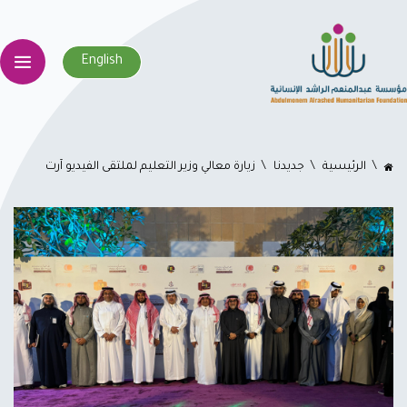
English
اﻟﺮﺋﻴﺴﻴﺔ
جديدنا
زيارة معالي وزير التعليم لملتقى الفيديو آرت