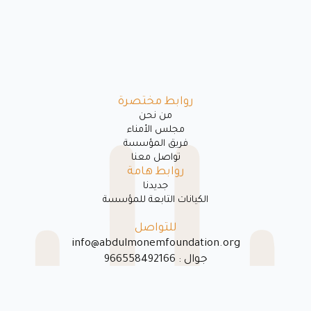
روابط مختصرة
ﻣﻦ ﻧﺤﻦ
مجلس الأمناء
فريق المؤسسة
تواصل معنا
روابط هامة
جديدنا
الكيانات التابعة للمؤسسة
للتواصل
info@abdulmonemfoundation.org
جوال : 966558492166
اﻟﻬﺎﺗﻒ : 0135840004
جميع الحقوق محفوظة لدي مؤسسة عبدالمنعم الراشد الإنسانية 2021