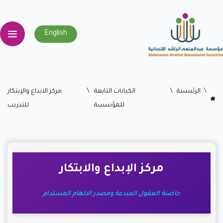
English
اﻟﺮﺋﻴﺴﻴﺔ
الكيانات التابعة
مركز الابداع والإبتكار
للمؤسسة
للتدريب
مركز الإبداع والابتكار
حاضنة العقول المبدعة ومصدر الالهام المستدام