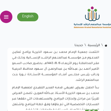
English
اﻟﺮﺋﻴﺴﻴﺔ
جديدنا