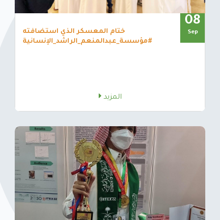
08
ختام المعسكر الذي استضافته
Sep
#مؤسسة_عبدالمنعم_الراشد_الإنسانية
المزيد