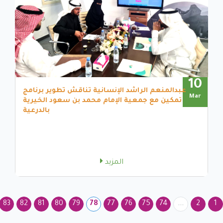
10
عبدالمنعم الراشد الإنسانية تناقش تطوير برنامج
Mar
تمكين مع جمعية الإمام محمد بن سعود الخيرية
بالدرعية
المزيد
83
82
81
80
79
78
77
76
75
74
...
2
1