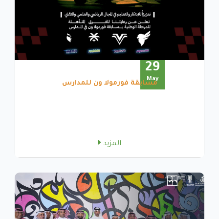
29
May
مسابقة فورمولا ون للمدارس
المزيد