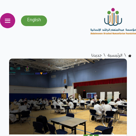
English
اﻟﺮﺋﻴﺴﻴﺔ
جديدنا