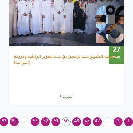
27
حديقة الشيخ عبدالرحمن بن عبدالعزيز الراشد وذريته
May
(البراحة)
المزيد
83
82
...
53
52
51
50
49
48
47
...
2
1